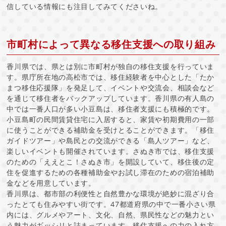
信している情報にも注目してみてくださいね。
市町村によって異なる移住支援への取り組み
香川県では、県とは別に市町村が独自の移住支援を行っていま
す。県庁所在地の高松市では、移住経験者を中心とした「たか
まつ移住応援隊」を発足して、イベントや交流会、相談会など
を通じて移住者をバックアップしています。香川県の有人島の
中では一番人口が多い小豆島は、移住者支援にも積極的です。
小豆島町の民間賃貸住宅に入居すると、家賃や初期費用の一部
に使うことができる補助金を受けとることができます。「移住
ガイドツアー」や島民との交流ができる「島人ツアー」など、
楽しいイベントも開催されています。さぬき市では、移住支援
のための「ええとこ！さぬき市」を開設していて、移住後の定
住を促進するための各種補助金やお試し滞在のための宿泊補助
金などを用意しています。
香川県は、都市部の利便性と自然豊かな環境が絶妙に混ざり合
ったとても住みやすい街です。47都道府県の中で一番小さい県
内には、グルメやアート、文化、自然、県民性などの魅力とい
う魅力がギッシリと詰まっています。移住支援への力の入れ方